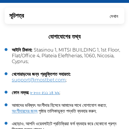
সূচিপত্র
দেখান
যোগাযোগের তথ্য
আইনি ঠিকানা:
Stasinou 1, MITSI BUILDING 1, 1st Floor,
Flat/Office 4, Plateia Eleftherias, 1060, Nicosia,
Cyprus;
খেলোয়াড়দের জন্য প্রযুক্তিগত সহায়তা:
support@mostbet.com
;
ফোন নম্বর:
৮ ৮০০ ৫১১ ১৪ ৯৯
;
আমাদের ভবিষ্যৎ অংশীদার হিসেবে আমাদের সাথে যোগাযোগ করতে,
অংশীদারদের জন্য
পৃষ্ঠায় তালিকাভুক্ত পদ্ধতি ব্যবহার করুন;
এছাড়াও, আপনি ওয়েবসাইটে প্রতিক্রিয়া ফর্ম ব্যবহার করে যেকোনো প্রশ্ন