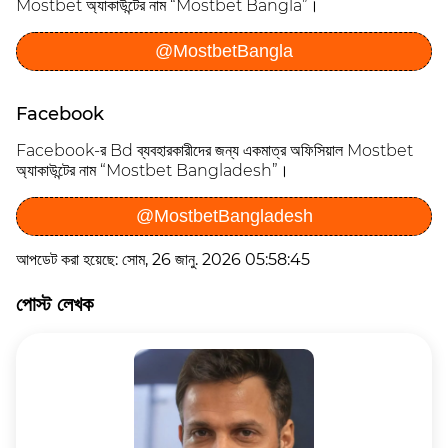
Mostbet অ্যাকাউন্টের নাম “Mostbet Bangla”।
@MostbetBangla
Facebook
Facebook-র Bd ব্যবহারকারীদের জন্য একমাত্র অফিসিয়াল Mostbet
অ্যাকাউন্টের নাম “Mostbet Bangladesh”।
@MostbetBangladesh
আপডেট করা হয়েছে:
সোম, 26 জানু. 2026 05:58:45
পোস্ট লেখক