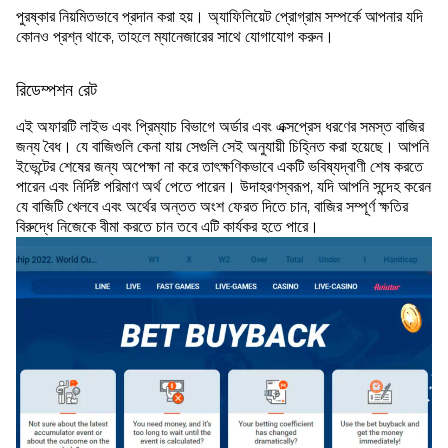
পুরষ্কার নিয়মিতভাবে প্রদান করা হয়। অ্যাফিলিয়েট প্রোগ্রাম সম্পর্কে আপনার যদি
কোনও প্রশ্ন থাকে, তাহলে ম্যানেজারের সাথে যোগাযোগ করুন।
রিডেম্পশন রেট
এই অফারটি লাইভ এবং প্রিম্যাচ বিভাগে অর্ডার এবং এক্সপ্রেস ধরণের সমস্ত বাজির
জন্য বৈধ। যে বাজিগুলি কেনা যায় সেগুলি সেই অনুযায়ী চিহ্নিত করা হয়েছে। আপনি
ইভেন্টের শেষের জন্য অপেক্ষা না করে তাৎক্ষণিকভাবে একটি ভবিষ্যদ্বাণী শেষ করতে
পারেন এবং নির্দিষ্ট পরিমাণ অর্থ পেতে পারেন। উদাহরণস্বরূপ, যদি আপনি সন্দেহ করেন
যে বাজিটি খেলবে এবং অর্থের অন্তত অংশ ফেরত দিতে চান, বাজির সম্পূর্ণ ক্ষতির
বিরুদ্ধে নিজেকে বীমা করতে চান তবে এটি কার্যকর হতে পারে।