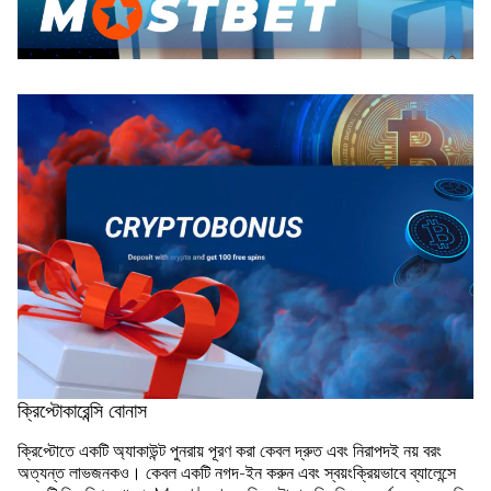
ক্রিপ্টোকারেন্সি বোনাস
ক্রিপ্টোতে একটি অ্যাকাউন্ট পুনরায় পূরণ করা কেবল দ্রুত এবং নিরাপদই নয় বরং
অত্যন্ত লাভজনকও। কেবল একটি নগদ-ইন করুন এবং স্বয়ংক্রিয়ভাবে ব্যালেন্সে