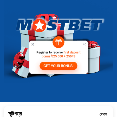
সূচিপত্র
দেখান