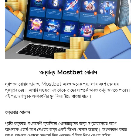
অন্যান্য Mostbet বোনাস
স্বাগতম বোনাস ছাড়াও, Mostbet আরও অনেক প্রচারণায় অংশ নেওয়ার
প্রস্তাব দেয়। আপনি সহায়তা দল থেকে তাদের সম্পর্কে আরও তথ্য জানতে পারেন।
এই প্রচারণামূলক অফারগুলির মূল বিষয় নীচে পাওয়া যাবে।
শুক্রবার বোনাস
প্রতি শুক্রবার, বাংলাদেশী ক্যাসিনো খেলোয়াড়দের জন্য সপ্তাহান্তের আগে
আপনাকে ওয়ার্ম-আপ দেওয়ার জন্য একটি বিশেষ বোনাস রয়েছে। অংশগ্রহণ করার
আগে, আপনার প্রোমো সম্পর্কে কিছু গুরুত্বপূর্ণ বিষয় শিখে নেওয়া উচিত: