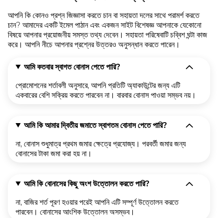
আপনি কি কোনও প্রশ্ন জিজ্ঞাসা করতে চান বা সহায়তা দলের সাথে পরামর্শ করতে
চান? আমাদের একটি ইমেল পাঠান এবং একজন সাইট বিশেষজ্ঞ আপনাকে যেকোনো
বিষয়ে আপনার প্রয়োজনীয় সমস্ত তথ্য দেবেন। সহায়তা পরিষেবাটি চব্বিশ ঘন্টা কাজ
করে। আপনি নীচে আপনার প্রশ্নের উত্তরও অনুসন্ধান করতে পারেন।
আমি কতবার স্বাগত বোনাস পেতে পারি?
প্রোমোশনের শর্তাবলী অনুসারে, আপনি প্রতিটি অ্যাকাউন্টের জন্য এটি
একবারের বেশি সক্রিয় করতে পারবেন না। বারবার বোনাস পাওয়া সম্ভব নয়।
আমি কি আমার দ্বিতীয় জমাতে স্বাগতম বোনাস পেতে পারি?
না, বোনাস শুধুমাত্র প্রথম জমার ক্ষেত্রে প্রযোজ্য। পরবর্তী জমার জন্য
বোনাসের টাকা জমা করা হয় না।
আমি কি বোনাসের কিছু অংশ উত্তোলন করতে পারি?
না, বাজির শর্ত পূরণ হওয়ার পরেই আপনি এটি সম্পূর্ণ উত্তোলন করতে
পারবেন। বোনাসের আংশিক উত্তোলন অসম্ভব।