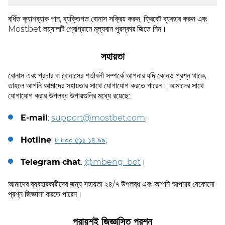
বর্ধিত ক্যাশব্যাক পান, ব্যক্তিগত বোনাস সক্রিয় করুন, ফ্রিবেট ব্যবহার করুন এবং
Mostbet লয়্যালটি প্রোগ্রামে মূল্যবান পুরস্কার জিতে নিন।
সহায়তা
বোনাস এবং প্রচার বা বোনাসের শর্তাবলী সম্পর্কে আপনার যদি কোনও প্রশ্ন থাকে,
তাহলে আপনি আমাদের সহায়তার সাথে যোগাযোগ করতে পারেন। আমাদের সাথে
যোগাযোগ করার উপলব্ধ উপায়গুলির মধ্যে রয়েছে:
E-mail
:
support@mostbet.com
;
Hotline
:
৮ ৮০০ ৫১১ ১৪ ৯৯
;
Telegram
chat
:
@mbeng_bot
।
আমাদের ব্যবহারকারীদের জন্য সহায়তা ২৪/৭ উপলব্ধ এবং আপনি আপনার যেকোনো
প্রশ্ন জিজ্ঞাসা করতে পারেন।
প্রায়শই জিজ্ঞাসিত প্রশ্ন