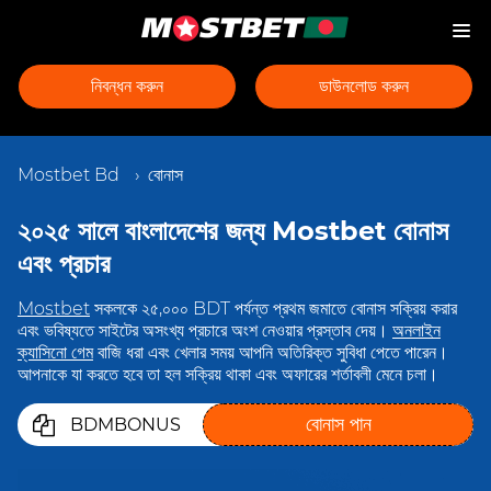
নিবন্ধন করুন
ডাউনলোড করুন
Mostbet Bd
বোনাস
২০২৫ সালে বাংলাদেশের জন্য Mostbet বোনাস
এবং প্রচার
Mostbet
সকলকে ২৫,০০০ BDT পর্যন্ত প্রথম জমাতে বোনাস সক্রিয় করার
এবং ভবিষ্যতে সাইটের অসংখ্য প্রচারে অংশ নেওয়ার প্রস্তাব দেয়।
অনলাইন
ক্যাসিনো গেম
বাজি ধরা এবং খেলার সময় আপনি অতিরিক্ত সুবিধা পেতে পারেন।
আপনাকে যা করতে হবে তা হল সক্রিয় থাকা এবং অফারের শর্তাবলী মেনে চলা।
বোনাস পান
BDMBONUS