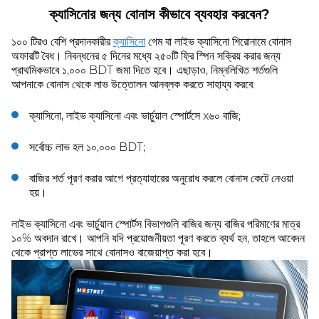
ক্যাসিনোর জন্য বোনাস কীভাবে ব্যবহার করবেন?
১০০ টিরও বেশি প্রদানকারীর
ক্যাসিনো
গেম বা লাইভ ক্যাসিনো শিরোনামে বোনাস
অফারটি বৈধ। নিবন্ধনের ৫ দিনের মধ্যে ২৫০টি ফ্রি স্পিন সক্রিয় করার জন্য
প্রাথমিকভাবে ১,০০০ BDT জমা দিতে হবে। এছাড়াও, নিম্নলিখিত শর্তগুলি
আপনাকে বোনাস থেকে লাভ উত্তোলন আনব্লক করতে সাহায্য করবে:
ক্যাসিনো, লাইভ ক্যাসিনো এবং ভার্চুয়াল স্পোর্টসে x৬০ বাজি;
সর্বোচ্চ লাভ হল ১০,০০০ BDT;
বাজির শর্ত পূরণ করার আগে প্রত্যাহারের অনুরোধ করলে বোনাস কেটে নেওয়া
হয়।
লাইভ ক্যাসিনো এবং ভার্চুয়াল স্পোর্টস বিভাগগুলি বাজির জন্য বাজির পরিমাণের মাত্র
১০% অবদান রাখে। আপনি যদি প্রয়োজনীয়তা পূরণ করতে ব্যর্থ হন, তাহলে আবেদন
থেকে প্রাপ্ত লাভের সাথে বোনাসও বাজেয়াপ্ত করা হবে।