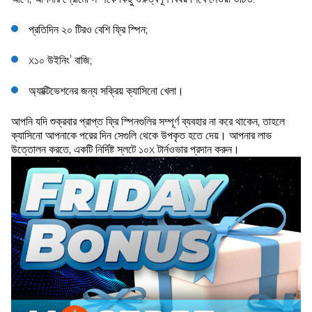
প্রতিদিন ২০ টিরও বেশি ফ্রি স্পিন;
x১০ উইনিং’ বাজি;
অ্যাক্টিভেশনের জন্য সক্রিয় ক্যাসিনো খেলা।
আপনি যদি শুক্রবার প্রাপ্ত ফ্রি স্পিনগুলির সম্পূর্ণ ব্যবহার না করে থাকেন, তাহলে
ক্যাসিনো আপনাকে পরের দিন সেগুলি থেকে উপকৃত হতে দেয়। আপনার লাভ
উত্তোলন করতে, একটি নির্দিষ্ট স্লটে ১০x টার্নওভার প্রদান করুন।