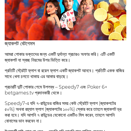
জ্যাকপট বেটগেমস
আমরা পোকার ভক্তদের জন্য একটি দুর্দান্ত প্রচারও অফার করি। এটি একটি
জ্যাকপট যা স্বচ্ছ নিয়মের উপর ভিত্তি করে।
প্রতিটি স্ট্রেইট ফ্লাশ বা রয়েল ফ্লাশ একটি জ্যাকপট আনবে। প্রতিটি একক বাজির
সাথে খেলা চলতে থাকায় এর আকার বাড়ছে।
প্রচারটি দুটি পোকার গেমে উপলব্ধ – Speedy7 এবং Poker 6+
betgames.tv প্রদানকারী থেকে।
Speedy7-এ যদি ৭-রাউন্ডের বাজির সময় কেউ স্ট্রেইট ফ্লাশ (জ্যাকপটের
৫০%) অথবা রয়্যাল ফ্লাশ (জ্যাকপটের ১০০%) স্কোর করে তাহলে জ্যাকপট ড্র
করা হবে। যদি আপনি ৭ রাউন্ডের যেকোনো একটিও মিস করেন, তাহলে আপনি
বোনাসের ভান করবেন না।