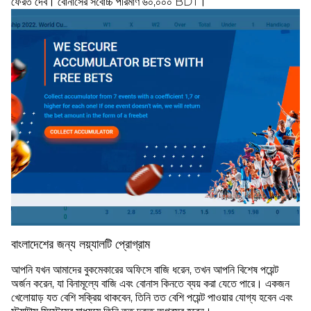
ফেরত দেব। বোনাসের সর্বোচ্চ পরিমাণ ৬০,০০০ BDT।
বাংলাদেশের জন্য লয়্যালটি প্রোগ্রাম
আপনি যখন আমাদের বুকমেকারের অফিসে বাজি ধরেন, তখন আপনি বিশেষ পয়েন্ট
অর্জন করেন, যা বিনামূল্যে বাজি এবং বোনাস কিনতে ব্যয় করা যেতে পারে। একজন
খেলোয়াড় যত বেশি সক্রিয় থাকবেন, তিনি তত বেশি পয়েন্ট পাওয়ার যোগ্য হবেন এবং