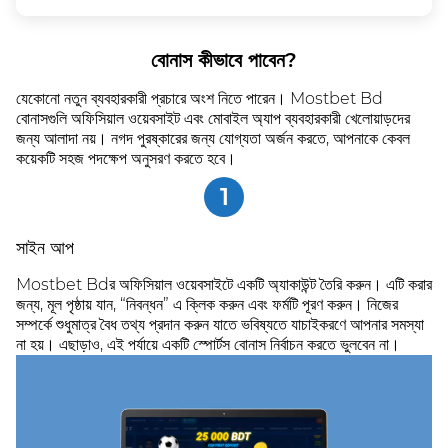
বোনাস কীভাবে পাবেন?
যেকোনো নতুন ব্যবহারকারী প্রচারে অংশ নিতে পারেন। Mostbet Bd
বোনাসগুলি অফিসিয়াল ওয়েবসাইট এবং মোবাইল অ্যাপ ব্যবহারকারী খেলোয়াড়দের
জন্য আলাদা নয়। নগদ পুরষ্কারের জন্য যোগ্যতা অর্জন করতে, আপনাকে কেবল
কয়েকটি সহজ পদক্ষেপ অনুসরণ করতে হবে।
1
সাইন আপ
Mostbet Bdর অফিসিয়াল ওয়েবসাইটে একটি অ্যাকাউন্ট তৈরি করুন। এটি করার
জন্য, মূল পৃষ্ঠায় যান, “নিবন্ধন” এ ক্লিক করুন এবং ফর্মটি পূরণ করুন। নিজের
সম্পর্কে শুধুমাত্র বৈধ তথ্য প্রদান করুন যাতে ভবিষ্যতে যাচাইকরণে আপনার সমস্যা
না হয়। এছাড়াও, এই পর্যায়ে একটি স্পোর্টস বোনাস নির্বাচন করতে ভুলবেন না।