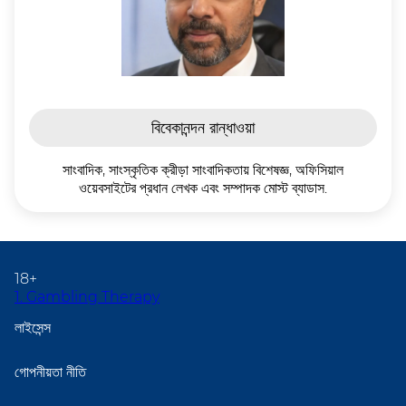
বিবেকানন্দন রান্ধাওয়া
সাংবাদিক, সাংস্কৃতিক ক্রীড়া সাংবাদিকতায় বিশেষজ্ঞ, অফিসিয়াল
ওয়েবসাইটের প্রধান লেখক এবং সম্পাদক মোস্ট ব্যাডাস.
18+
1. Gambling Therapy
লাইসেন্স
গোপনীয়তা নীতি